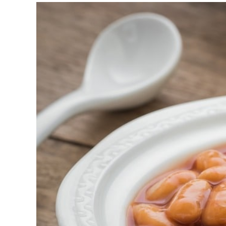
View
Larger
Image