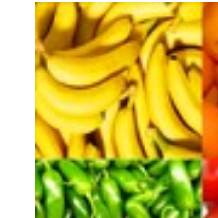
View
Larger
Image