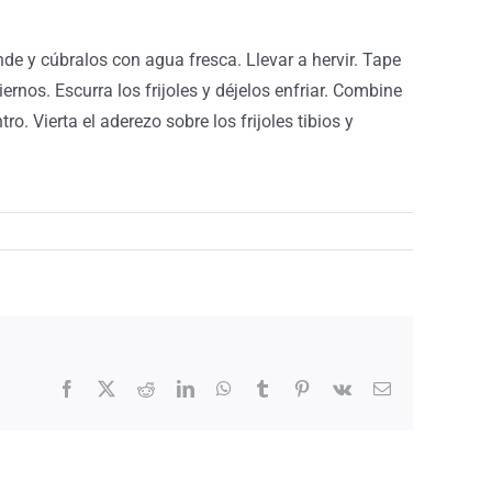
nde y cúbralos con agua fresca. Llevar a hervir. Tape
ernos. Escurra los frijoles y déjelos enfriar. Combine
o. Vierta el aderezo sobre los frijoles tibios y
Facebook
X
Reddit
LinkedIn
WhatsApp
Tumblr
Pinterest
Vk
Email