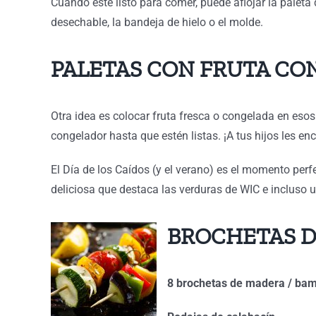
Cuando esté listo para comer, puede aflojar la paleta
desechable, la bandeja de hielo o el molde.
PALETAS CON FRUTA CO
Otra idea es colocar fruta fresca o congelada en esos
congelador hasta que estén listas. ¡A tus hijos les en
El Día de los Caídos (y el verano) es el momento perfe
deliciosa que destaca las verduras de WIC e incluso u
BROCHETAS D
8 brochetas de madera / bam