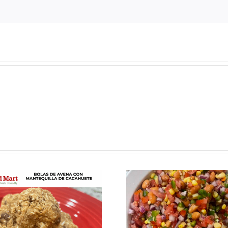
Fresca, sabrosa y
Los cerea
perfecta para el