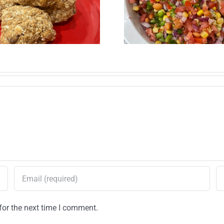
son sólo 
verano: Receta de
desay
ensalada de elote
y frijoles negros
for the next time I comment.