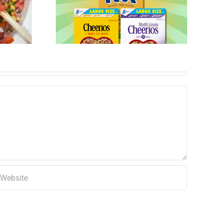
para el
uno