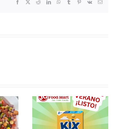
Facebook
X
Reddit
LinkedIn
WhatsApp
Tumblr
Pinterest
Vk
Email
les no