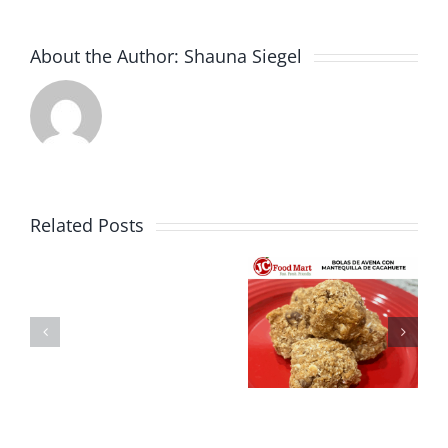
About the Author:
Shauna Siegel
Fresca,
sabrosa y
Related Posts
perfecta
Bolas de
para el
avena con
verano:
mantequilla
Receta de
de
ensalada
cacahuete
de elote y