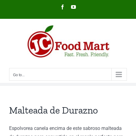
Skip
Facebook
YouTube
to
content
Go to...
Malteada de Durazno
Espolvorea canela encima de este sabroso malteada