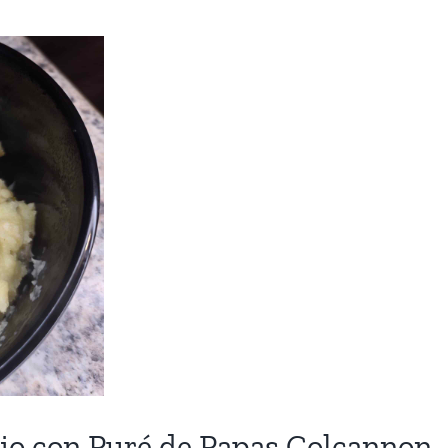
icio con Puré de Papas Colcannon