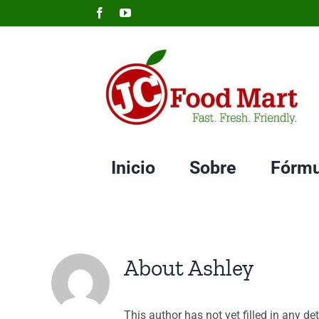
Skip
Facebook
YouTube
to
content
Inicio
Sobre
Fórmu
About
Ashley
This author has not yet filled in any det