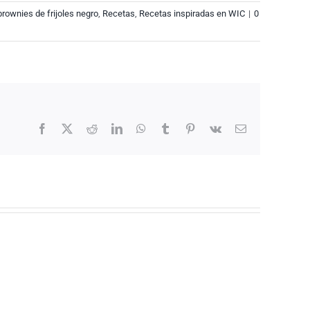
brownies de frijoles negro
,
Recetas
,
Recetas inspiradas en WIC
|
0
Facebook
X
Reddit
LinkedIn
WhatsApp
Tumblr
Pinterest
Vk
Email