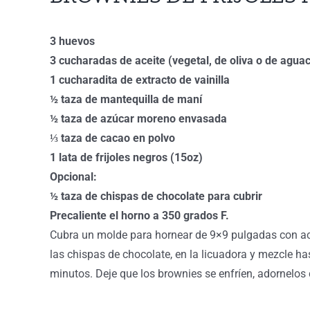
3 huevos
3 cucharadas de aceite (vegetal, de oliva o de agua
1 cucharadita de extracto de vainilla
½ taza de mantequilla de maní
½ taza de azúcar moreno envasada
⅓ taza de cacao en polvo
1 lata de frijoles negros (15oz)
Opcional:
½ taza de chispas de chocolate para cubrir
Precaliente el horno a 350 grados F.
Cubra un molde para hornear de 9×9 pulgadas con aceit
las chispas de chocolate, en la licuadora y mezcle h
minutos. Deje que los brownies se enfríen, adornelos c