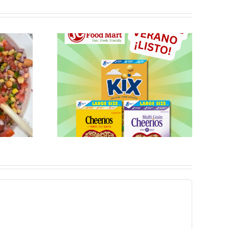
les no
para el
uno