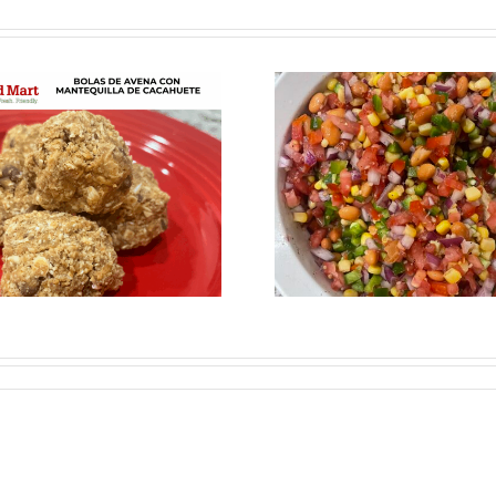
Fresca, sabrosa y
Los cerea
perfecta para el
son sólo 
verano: Receta de
desay
ensalada de elote
y frijoles negros