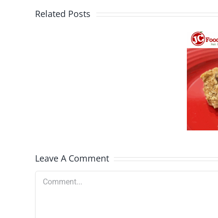
Related Posts
Bolas de avena
con mantequilla
de cacahuete
Leave A Comment
Comment