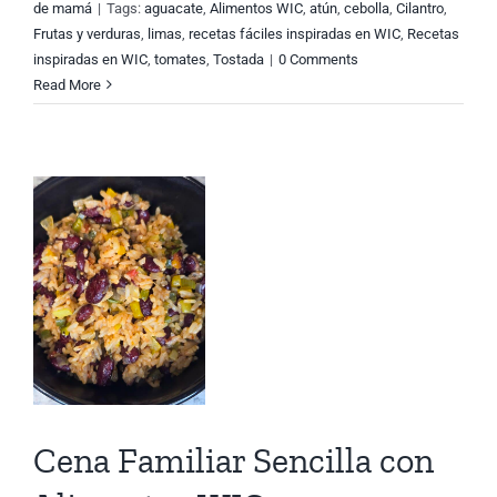
de mamá
|
Tags:
aguacate
,
Alimentos WIC
,
atún
,
cebolla
,
Cilantro
,
Frutas y verduras
,
limas
,
recetas fáciles inspiradas en WIC
,
Recetas
inspiradas en WIC
,
tomates
,
Tostada
|
0 Comments
Read More
r
os
C
Cena Familiar Sencilla con
s