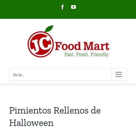
Skip
Facebook
YouTube
to
content
Go to...
Pimientos Rellenos de
Halloween