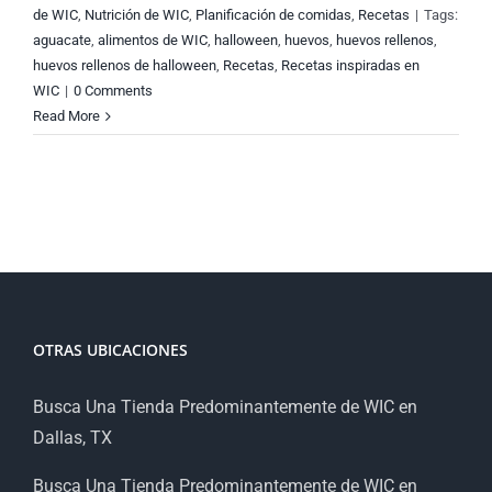
de WIC
,
Nutrición de WIC
,
Planificación de comidas
,
Recetas
|
Tags:
aguacate
,
alimentos de WIC
,
halloween
,
huevos
,
huevos rellenos
,
huevos rellenos de halloween
,
Recetas
,
Recetas inspiradas en
WIC
|
0 Comments
Read More
OTRAS UBICACIONES
Busca Una Tienda Predominantemente de WIC en
Dallas, TX
Busca Una Tienda Predominantemente de WIC en