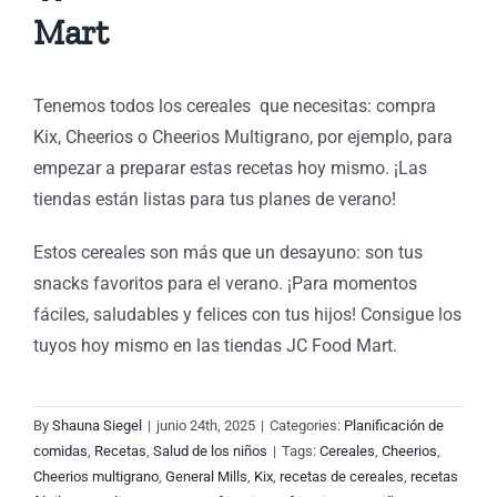
Mart
Tenemos todos los cereales que necesitas: compra
Kix, Cheerios o Cheerios Multigrano, por ejemplo, para
empezar a preparar estas recetas hoy mismo. ¡Las
tiendas están listas para tus planes de verano!
Estos cereales son más que un desayuno: son tus
snacks favoritos para el verano. ¡Para momentos
ioso
fáciles, saludables y felices con tus hijos! Consigue los
tuyos hoy mismo en las tiendas JC Food Mart.
ivo:
e
By
Shauna Siegel
|
junio 24th, 2025
|
Categories:
Planificación de
comidas
,
Recetas
,
Salud de los niños
|
Tags:
Cereales
,
Cheerios
,
Cheerios multigrano
,
General Mills
,
Kix
,
recetas de cereales
,
recetas