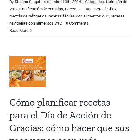
By
Shauna Siegel
|
diciembre 10th, 2024
|
Categories:
Nutrición de
n
WIC
,
Planificación de comidas
,
Recetas
|
Tags:
Cereal
,
Chex
,
mezcla de refrigerios
,
recetas fáciles con alimentos WIC
,
recetas
navideñas con alimentos WIC
|
0 Comments
Read More
as:
o
r
iones
Cómo planificar recetas
para el Día de Acción de
Gracias: cómo hacer que sus
tidas