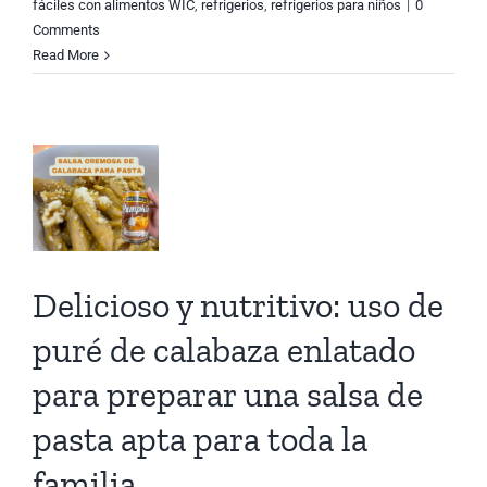
fáciles con alimentos WIC
,
refrigerios
,
refrigerios para niños
|
0
Comments
aza
Read More
ado
rar
a
Delicioso y nutritivo: uso de
a
puré de calabaza enlatado
para preparar una salsa de
pasta apta para toda la
la
familia