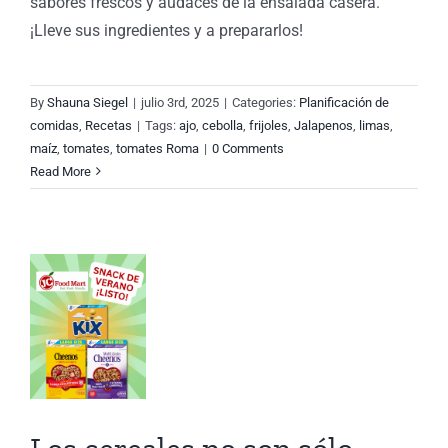
sabores frescos y audaces de la ensalada casera.
¡Lleve sus ingredientes y a prepararlos!
By
Shauna Siegel
|
julio 3rd, 2025
|
Categories:
Planificación de
comidas
,
Recetas
|
Tags:
ajo
,
cebolla
,
frijoles
,
Jalapenos
,
limas
,
maíz
,
tomates
,
tomates Roma
|
0 Comments
Read More
les
n
el
yuno
ón