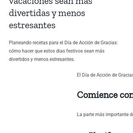
vacaciones sean más
divertidas y menos
s
santes
estresantes
e
de
Planeando recetas para el Día de Acción de Gracias:
ión
cómo hacer que estos dias festivos sean más
divertidos y menos estresantes.
ón
s
El Día de Acción de Gracia
Comience con
La parte más importante de