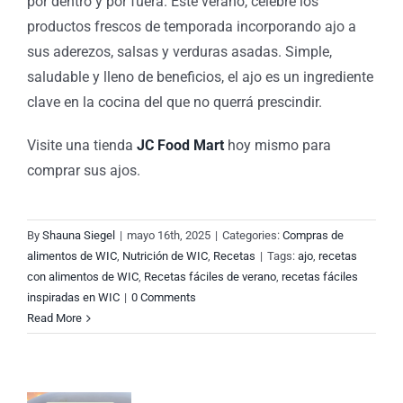
por dentro y por fuera. Este verano, celebre los
productos frescos de temporada incorporando ajo a
sus aderezos, salsas y verduras asadas. Simple,
saludable y lleno de beneficios, el ajo es un ingrediente
ioso
clave en la cocina del que no querrá prescindir.
Visite una tienda
JC Food Mart
hoy mismo para
ivo:
comprar sus ajos.
e
By
Shauna Siegel
|
mayo 16th, 2025
|
Categories:
Compras de
alimentos de WIC
,
Nutrición de WIC
,
Recetas
|
Tags:
ajo
,
recetas
con alimentos de WIC
,
Recetas fáciles de verano
,
recetas fáciles
inspiradas en WIC
|
0 Comments
aza
Read More
ado