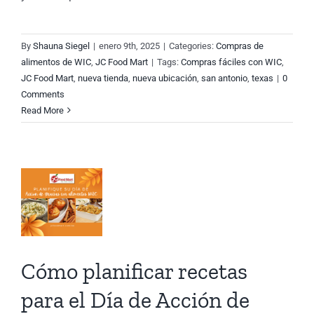
el
e
By
Shauna Siegel
|
enero 9th, 2025
|
Categories:
Compras de
n
alimentos de WIC
,
JC Food Mart
|
Tags:
Compras fáciles con WIC
,
JC Food Mart
,
nueva tienda
,
nueva ubicación
,
san antonio
,
texas
|
0
Comments
Read More
as:
o
r
iones
Cómo planificar recetas
para el Día de Acción de