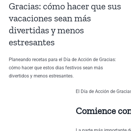
Gracias: cómo hacer que sus
tidas
vacaciones sean más
divertidas y menos
s
santes
estresantes
e
de
Planeando recetas para el Día de Acción de Gracias:
ión
cómo hacer que estos dias festivos sean más
divertidos y menos estresantes.
ón
s
El Día de Acción de Gracia
Comience con
La parte más importante de