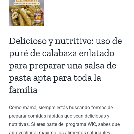
rar
a
Delicioso y nutritivo: uso de
a
puré de calabaza enlatado
para preparar una salsa de
pasta apta para toda la
la
familia
ia
e
Como mamá, siempre estás buscando formas de
de
preparar comidas rápidas que sean deliciosas y
ión
nutritivas. Si eres parte del programa WIC, sabes que
aprovechar al máximo los alimentos saludables
ón