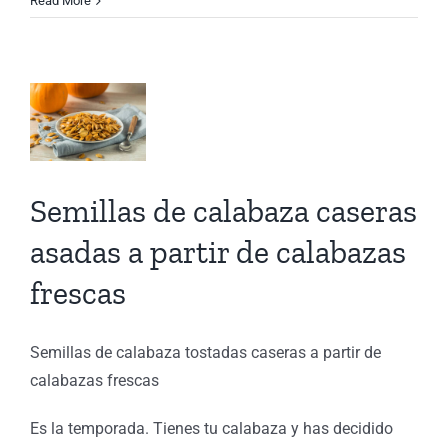
aza
Read More
as
s
r
Semillas de calabaza caseras
azas
asadas a partir de calabazas
as
frescas
e
de
Semillas de calabaza tostadas caseras a partir de
ión
calabazas frescas
Es la temporada. Tienes tu calabaza y has decidido