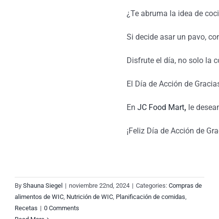
¿Te abruma la idea de coci
Si decide asar un pavo, co
Disfrute el día, no solo la
El Día de Acción de Gracia
En
JC Food Mart
,
le deseam
¡Feliz Día de Acción de Gr
las
By
Shauna Siegel
|
noviembre 22nd, 2024
|
Categories:
Compras de
alimentos de WIC
,
Nutrición de WIC
,
Planificación de comidas
,
Recetas
|
0 Comments