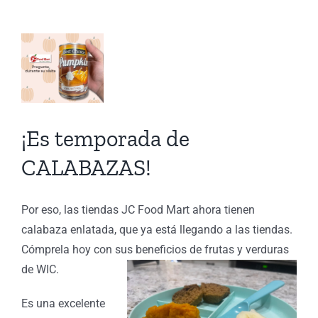
BAZAS!
e
de
ra
¡Es temporada de
de
CALABAZAS!
ón
s
Por eso, las tiendas JC Food Mart ahora tienen
calabaza enlatada, que ya está llegando a las tiendas.
Cómprela hoy con sus beneficios de frutas y verduras
de WIC.
Es una excelente