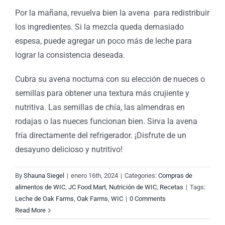
Por la mañana, revuelva bien la avena para redistribuir
los ingredientes. Si la mezcla queda demasiado
espesa, puede agregar un poco más de leche para
lograr la consistencia deseada.
Cubra su avena nocturna con su elección de nueces o
semillas para obtener una textura más crujiente y
nutritiva. Las semillas de chía, las almendras en
rodajas o las nueces funcionan bien. Sirva la avena
fría directamente del refrigerador. ¡Disfrute de un
desayuno delicioso y nutritivo!
nde
By
Shauna Siegel
|
enero 16th, 2024
|
Categories:
Compras de
alimentos de WIC
,
JC Food Mart
,
Nutrición de WIC
,
Recetas
|
Tags:
Leche de Oak Farms
,
Oak Farms
,
WIC
|
0 Comments
nto
Read More