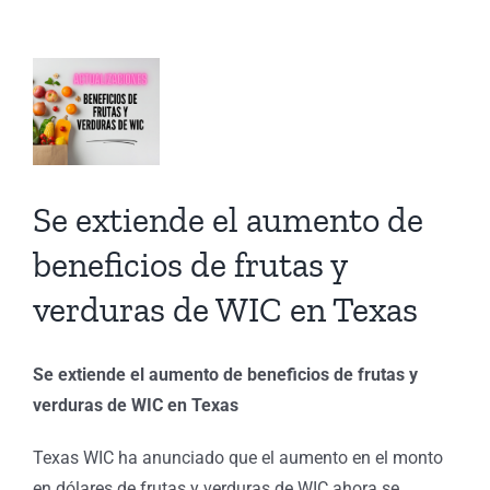
icios
s
Se extiende el aumento de
ras
beneficios de frutas y
verduras de WIC en Texas
Se extiende el aumento de beneficios de frutas y
s
verduras de WIC en Texas
rt
Texas WIC ha anunciado que el aumento en el monto
ES
en dólares de frutas y verduras de WIC ahora se