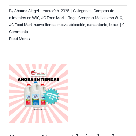
By
Shauna Siegel
|
enero 9th, 2025
|
Categories:
Compras de
alimentos de WIC
,
JC Food Mart
|
Tags:
Compras fáciles con WIC
,
JC Food Mart
,
nueva tienda
,
nueva ubicación
,
san antonio
,
texas
|
0
Comments
Read More
k
e