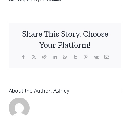
WIC
,
san patricio
|
0 Comments
Share This Story, Choose
Your Platform!
Facebook
X
Reddit
LinkedIn
WhatsApp
Tumblr
Pinterest
Vk
Email
About the Author:
Ashley
Fresca,