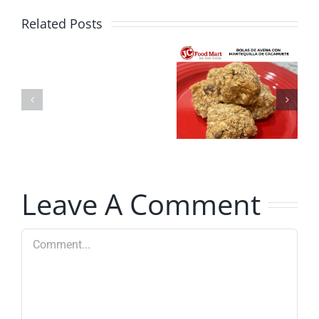
sabrosa y
Related Posts
perfecta
Bolas de
para el
avena con
verano:
mantequilla
Receta de
de
ensalada
cacahuete
de elote y
Leave A Comment
frijoles
negros
Comment