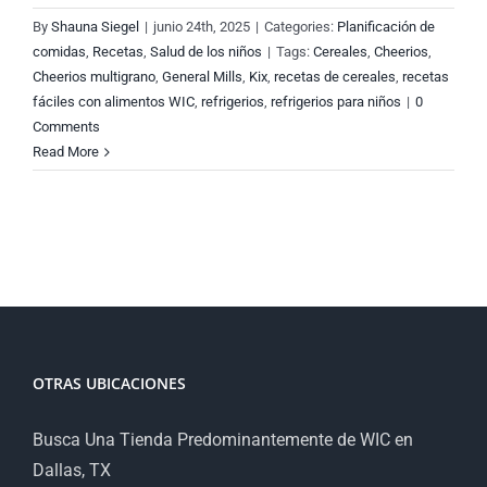
By
Shauna Siegel
|
junio 24th, 2025
|
Categories:
Planificación de
comidas
,
Recetas
,
Salud de los niños
|
Tags:
Cereales
,
Cheerios
,
Cheerios multigrano
,
General Mills
,
Kix
,
recetas de cereales
,
recetas
fáciles con alimentos WIC
,
refrigerios
,
refrigerios para niños
|
0
Comments
Read More
OTRAS UBICACIONES
Busca Una Tienda Predominantemente de WIC en
Dallas, TX