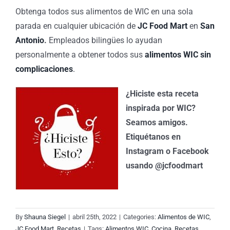
Obtenga todos sus alimentos de WIC en una sola
parada en cualquier ubicación de
JC Food Mart
en
San
Antonio
.
Empleados bilingües lo ayudan
personalmente a obtener todos sus
alimentos WIC sin
complicaciones
.
¿Hiciste esta receta
inspirada por WIC?
Seamos amigos.
Etiquétanos en
Instagram o Facebook
usando @jcfoodmart
By
Shauna Siegel
|
abril 25th, 2022
|
Categories:
Alimentos de WIC
,
JC Food Mart
,
Recetas
|
Tags:
Alimentos WIC
,
Cocina
,
Recetas
,