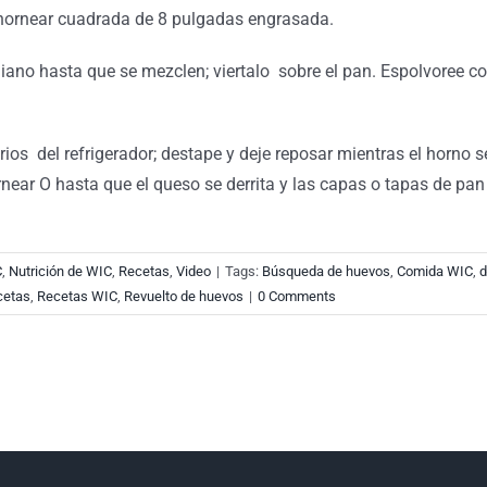
 hornear cuadrada de 8 pulgadas engrasada.
diano hasta que se mezclen; viertalo sobre el pan. Espolvoree co
rios del refrigerador; destape y deje reposar mientras el horno se
ear O hasta que el queso se derrita y las capas o tapas de pan
C
,
Nutrición de WIC
,
Recetas
,
Video
|
Tags:
Búsqueda de huevos
,
Comida WIC
,
d
cetas
,
Recetas WIC
,
Revuelto de huevos
|
0 Comments