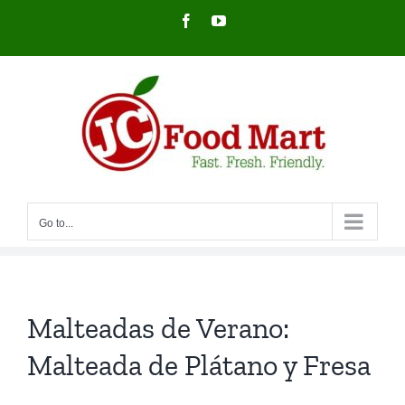
Skip
Facebook
YouTube
to
content
Go to...
Malteadas de Verano:
Malteada de Plátano y Fresa