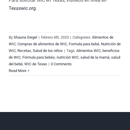
Para solicitar WIC en Texas, visítelos en línea en
Texaswic.org.
By
Shauna Siegel
|
febrero 6th, 2023
|
Categories:
Alimentos de
WIC
,
Compras de alimentos de WIC
,
Formula para bebé
,
Nutrición de
WIC
,
Recetas
,
Salud de los niños
|
Tags:
Alimentos WIC
,
beneficios
de WIC
,
Fórmula para bebés
,
nutrición WIC
,
salud de la mamá
,
salud
del bebé
,
WIC de Texas
|
0 Comments
Read More