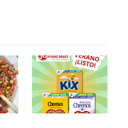
les no
para el
uno