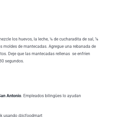
ezcle los huevos, la leche, ¼ de cucharadita de sal, ⅛
e los moldes de mantecadas. Agregue una rebanada de
tos. Deje que las mantecadas rellenas se enfríen
e 30 segundos.
San Antonio
. Empleados bilingües lo ayudan
ook usando @jcfoodmart