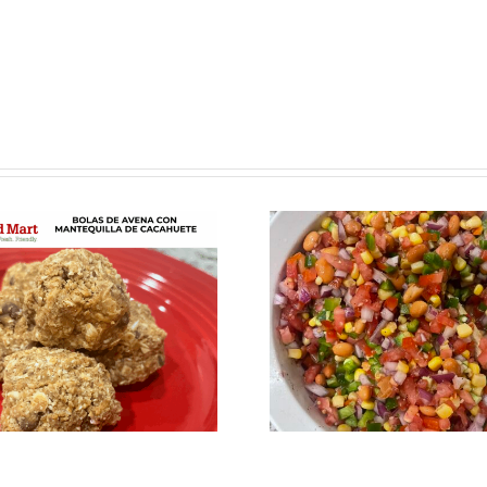
Fresca, sabrosa y
Los cerea
perfecta para el
son sólo 
verano: Receta de
desay
ensalada de elote
y frijoles negros