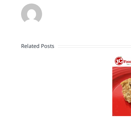
Related Posts
Bolas de avena
con mantequilla
de cacahuete