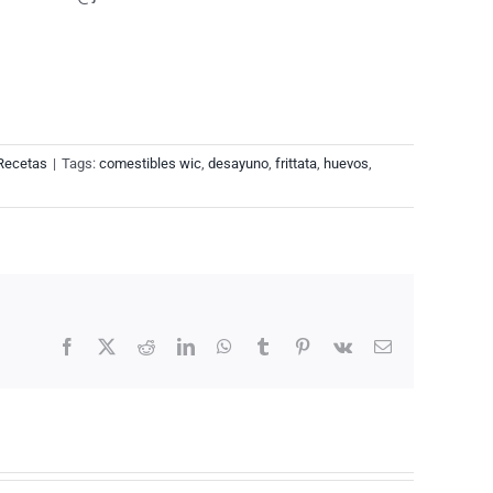
Recetas
|
Tags:
comestibles wic
,
desayuno
,
frittata
,
huevos
,
Facebook
X
Reddit
LinkedIn
WhatsApp
Tumblr
Pinterest
Vk
Email